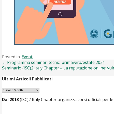
Posted in:
Eventi
Post
← Programma seminari tecnici primavera/estate 2021
Seminario (ISC)2 Italy Chapter – La reputazione online: vuln
navigation
Ultimi Articoli Pubblicati
Ultimi
Articoli
Dal 2013
(ISC)2 Italy Chapter organizza corsi ufficiali per le
Pubblicati