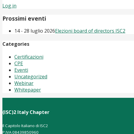
Log in
Prossimi eventi
14 - 28 luglio 2026
Elezioni board of directors ISC2
Categories
Certificazioni
CPE
Eventi
Uncategorized
Webinar
Whitepaper
(ISC)2 Italy Chapter
Il Capitolo Italiano di ISC2
P.IVA 08439850960