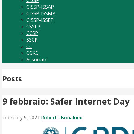
CISSP
CISSP-ISSAP
CISSP-ISSMP
CISSP-ISSEP
CSSLP
CCSP
SSCP
CC
CGRC
Associate
Posts
9 febbraio: Safer Internet Day
February 9, 2021
Roberto Bonalumi