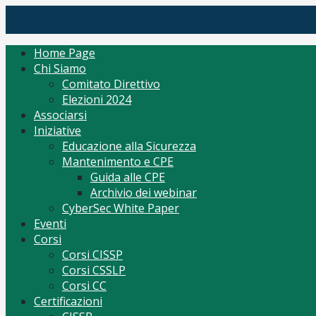
Skip
(ISC)2 Italy Chapter
Tutto per CISSP Corsi Orientamento mantenimento
to
content
Home Page
Chi Siamo
Comitato Direttivo
Elezioni 2024
Associarsi
Iniziative
Educazione alla Sicurezza
Mantenimento e CPE
Guida alle CPE
Archivio dei webinar
CyberSec White Paper
Eventi
Corsi
Corsi CISSP
Corsi CSSLP
Corsi CC
Certificazioni