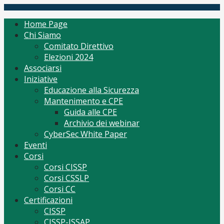
Skip
(ISC)2 Italy Chapter
Tutto per CISSP Corsi Orientamento mantenimento
to
Home Page
content
Chi Siamo
Comitato Direttivo
Elezioni 2024
Associarsi
Iniziative
Educazione alla Sicurezza
Mantenimento e CPE
Guida alle CPE
Archivio dei webinar
CyberSec White Paper
Eventi
Corsi
Corsi CISSP
Corsi CSSLP
Corsi CC
Certificazioni
CISSP
CISSP-ISSAP