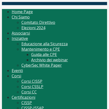
Skip
(ISC)2 Italy Chapter
Tutto per CISSP Corsi Orientamento mantenimento
to
Home Page
content
Chi Siamo
Comitato Direttivo
Elezioni 2024
Associarsi
Iniziative
Educazione alla Sicurezza
Mantenimento e CPE
Guida alle CPE
Archivio dei webinar
CyberSec White Paper
Eventi
Corsi
Corsi CISSP
Corsi CSSLP
Corsi CC
Certificazioni
CISSP
CISSP-ISSAP