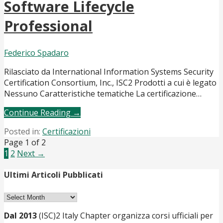
Software Lifecycle
Professional
Federico Spadaro
Rilasciato da International Information Systems Security
Certification Consortium, Inc., ISC2 Prodotti a cui è legato
Nessuno Caratteristiche tematiche La certificazione…
Continue Reading →
Posted in:
Certificazioni
Post
Page 1 of 2
1
2
Next →
navigation
Ultimi Articoli Pubblicati
Ultimi
Articoli
Dal 2013
(ISC)2 Italy Chapter organizza corsi ufficiali per
Pubblicati