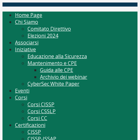
Skip
(ISC)2 Italy Chapter
Tutto per CISSP Corsi Orientamento mantenimento
to
Home Page
content
Chi Siamo
Comitato Direttivo
Elezioni 2024
Associarsi
Iniziative
Educazione alla Sicurezza
Mantenimento e CPE
Guida alle CPE
Archivio dei webinar
CyberSec White Paper
Eventi
Corsi
Corsi CISSP
Corsi CSSLP
Corsi CC
Certificazioni
CISSP
CISSP-ISSAP