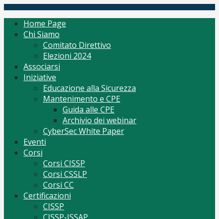
Skip
(ISC)2 Italy Chapter
Tutto per CISSP Corsi Orientamento mantenimento
to
Home Page
content
Chi Siamo
Comitato Direttivo
Elezioni 2024
Associarsi
Iniziative
Educazione alla Sicurezza
Mantenimento e CPE
Guida alle CPE
Archivio dei webinar
CyberSec White Paper
Eventi
Corsi
Corsi CISSP
Corsi CSSLP
Corsi CC
Certificazioni
CISSP
CISSP-ISSAP