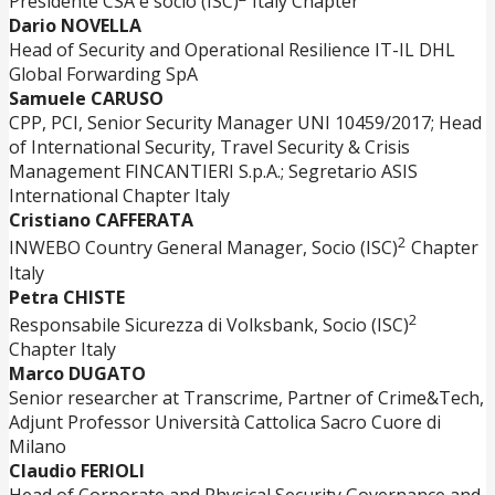
Presidente CSA e socio (ISC)
Italy Chapter
Dario NOVELLA
Head of Security and Operational Resilience IT-IL DHL
Global Forwarding SpA
Samuele CARUSO
CPP, PCI, Senior Security Manager UNI 10459/2017; Head
of International Security, Travel Security & Crisis
Management FINCANTIERI S.p.A.; Segretario ASIS
International Chapter Italy
Cristiano CAFFERATA
2
INWEBO Country General Manager, Socio (ISC)
Chapter
Italy
Petra CHISTE
2
Responsabile Sicurezza di Volksbank, Socio (ISC)
Chapter Italy
Marco DUGATO
Senior researcher at Transcrime, Partner of Crime&Tech,
Adjunt Professor Università Cattolica Sacro Cuore di
Milano
Claudio FERIOLI
Head of Corporate and Physical Security Governance and