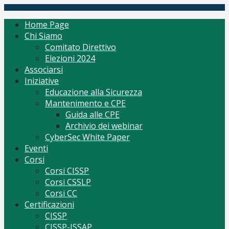
Skip
(ISC)2 Italy Chapter
Tutto per CISSP Corsi Orientamento mantenimento
to
Home Page
content
Chi Siamo
Comitato Direttivo
Elezioni 2024
Associarsi
Iniziative
Educazione alla Sicurezza
Mantenimento e CPE
Guida alle CPE
Archivio dei webinar
CyberSec White Paper
Eventi
Corsi
Corsi CISSP
Corsi CSSLP
Corsi CC
Certificazioni
CISSP
CISSP-ISSAP