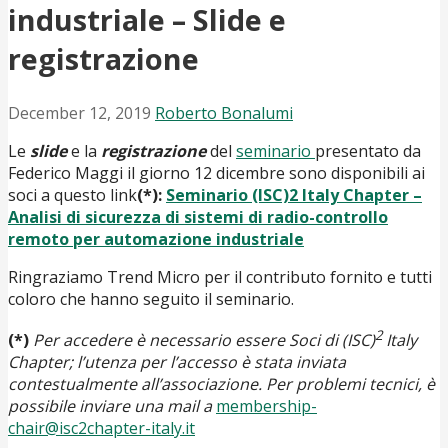
industriale – Slide e
registrazione
December 12, 2019
Roberto Bonalumi
Le
slide
e la
registrazione
del
seminario
presentato da
Federico Maggi il giorno 12 dicembre sono disponibili ai
soci a questo link
(*):
Seminario (ISC)2 Italy Chapter –
Analisi di sicurezza di sistemi di radio-controllo
remoto per automazione industriale
Ringraziamo Trend Micro per il contributo fornito e tutti
coloro che hanno seguito il seminario.
2
(*)
Per accedere è necessario essere Soci di (ISC)
Italy
Chapter; l’utenza per l’accesso è stata inviata
contestualmente all’associazione. Per problemi tecnici, è
possibile inviare una mail a
membership-
chair@isc2chapter-italy.it