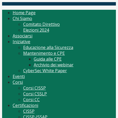
Skip
(ISC)2 Italy Chapter
Tutto per CISSP Corsi Orientamento mantenimento
to
Home Page
content
Chi Siamo
Comitato Direttivo
Elezioni 2024
Associarsi
Iniziative
Educazione alla Sicurezza
Mantenimento e CPE
Guida alle CPE
Archivio dei webinar
CyberSec White Paper
Eventi
Corsi
Corsi CISSP
Corsi CSSLP
Corsi CC
Certificazioni
CISSP
CISSP-ISSAP