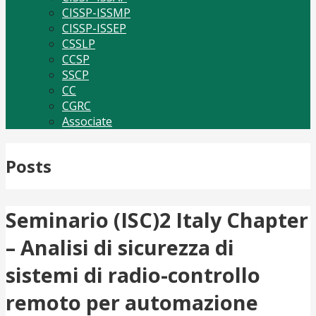
CISSP-ISSMP
CISSP-ISSEP
CSSLP
CCSP
SSCP
CC
CGRC
Associate
Posts
Seminario (ISC)2 Italy Chapter
– Analisi di sicurezza di
sistemi di radio-controllo
remoto per automazione