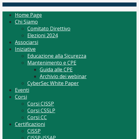
Skip
(ISC)2 Italy Chapter
Tutto per CISSP Corsi Orientamento mantenimento
to
Home Page
content
Chi Siamo
Comitato Direttivo
Elezioni 2024
Associarsi
Iniziative
Educazione alla Sicurezza
Mantenimento e CPE
Guida alle CPE
Archivio dei webinar
CyberSec White Paper
Eventi
Corsi
Corsi CISSP
Corsi CSSLP
Corsi CC
Certificazioni
CISSP
CISSP-ISSAP