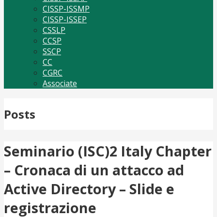
CISSP-ISSMP
CISSP-ISSEP
CSSLP
CCSP
SSCP
CC
CGRC
Associate
Posts
Seminario (ISC)2 Italy Chapter
– Cronaca di un attacco ad
Active Directory – Slide e
registrazione