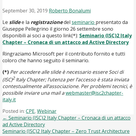
September 30, 2019
Roberto Bonalumi
Le
slide
e la
registrazione
del
seminario
presentato da
Giuseppe Pellegrino il giorno 26 settembre sono
disponibili ai soci a questo link(*):
Seminario (ISC)2 Italy
Chapter – Cronaca di un attacco ad Active Directory
Ringraziamo Microsoft per il contributo fornito e tutti
coloro che hanno seguito il seminario.
(*)
Per accedere alle slide è necessario essere Soci di
2
(ISC)
Italy Chapter; l’utenza per l’accesso è stata inviata
contestualmente all’associazione. Per problemi tecnici, è
possibile inviare una mail a
webmaster@isc2chapter-
italy.it
Posted in:
CPE
,
Webinar
Post
← Seminario (ISC)2 Italy Chapter – Cronaca di un attacco
ad Active Directory
navigation
Seminario (ISC)2 Italy Chapter – Zero Trust Architecture