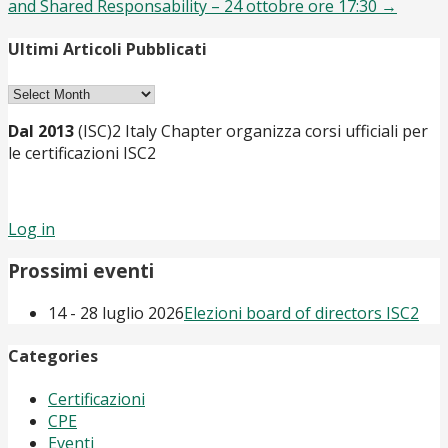
and Shared Responsability – 24 ottobre ore 17:30 →
Ultimi Articoli Pubblicati
Ultimi
Articoli
Dal 2013
(ISC)2 Italy Chapter organizza corsi ufficiali per
Pubblicati
le certificazioni ISC2
Log in
Prossimi eventi
14 - 28 luglio 2026
Elezioni board of directors ISC2
Categories
Certificazioni
CPE
Eventi