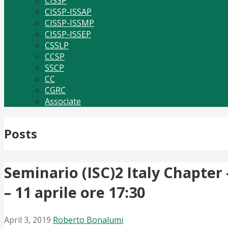
CISSP
CISSP-ISSAP
CISSP-ISSMP
CISSP-ISSEP
CSSLP
CCSP
SSCP
CC
CGRC
Associate
Posts
Seminario (ISC)2 Italy Chapter
– 11 aprile ore 17:30
April 3, 2019
Roberto Bonalumi