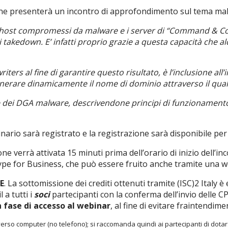
s One presenterà un incontro di approfondimento sul tema mal
i host compromessi da malware e i server di “Command & Con
i takedown. E’ infatti proprio grazie a questa capacità che
rs al fine di garantire questo risultato, è l’inclusione a
erare dinamicamente il nome di dominio attraverso il quale
e dei DGA malware, descrivendone principi di funzionamento, g
nario sarà registrato e la registrazione sarà disponibile per 
ione verrà attivata 15 minuti prima dell’orario di inizio dell’
kype for Business, che può essere fruito anche tramite una w
E
. La sottomissione dei crediti ottenuti tramite (ISC)2 Italy è
 a tutti i
soci
partecipanti con la conferma dell’invio delle C
n fase di accesso al webinar
, al fine di evitare fraintendim
rso computer (no telefono); si raccomanda quindi ai partecipanti di dotarsi