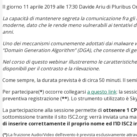
Il giorno 11 aprile 2019 alle 17:30 Davide Ariu di Pluribu
La capacità di mantenere segreta la comunicazione fra gl
moderne, dato che le rende meno vulnerabili ai tentativi d
anni.
Uno dei meccanismi comunemente adottati dai malware write
“Domain Generation Algorithm” (DGA), che consente di gen
Nel corso di questo webinar illustreremo le caratteristich
disponibili per il contrasto e la rilevazione.
Come sempre, la durata prevista è di circa 50 minuti. Il semi
Per partecipare(
*
) occorre collegarsi
a questo link
: la sess
preventiva registrazione (
**
). Lo strumento utilizzato è S
La partecipazione alla sessione permette di
ottenere 1 CP
sottomissione tramite il sito ISC2.org: verrà inviata una mail
di inserire correttamente il proprio nome ed l’ID ISC2 i
(*)
La fruizione Audio/Video dell’evento è prevista esclusivamente attrave