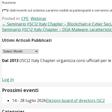
fruizione.
(**)
I dati inseriti sul sistema saranno visibili ai partecipanti e verrann
Posted in:
CPE
,
Webinar
Post
← Seminario (ISC)2 Italy Chapter – Blockchain e Cyber Secur
Seminario (ISC)2 Italy Chapter – DGA Malware: caratteristi
navigation
Ultimi Articoli Pubblicati
Ultimi
Articoli
Dal 2013
(ISC)2 Italy Chapter organizza corsi ufficiali per le
Pubblicati
Log in
Prossimi eventi
14 - 28 luglio 2026
Elezioni board of directors ISC2
Categories