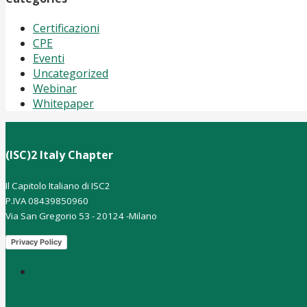
Certificazioni
CPE
Eventi
Uncategorized
Webinar
Whitepaper
(ISC)2 Italy Chapter
Il Capitolo Italiano di ISC2
P.IVA 08439850960
Via San Gregorio 53 - 20124 -Milano
Privacy Policy