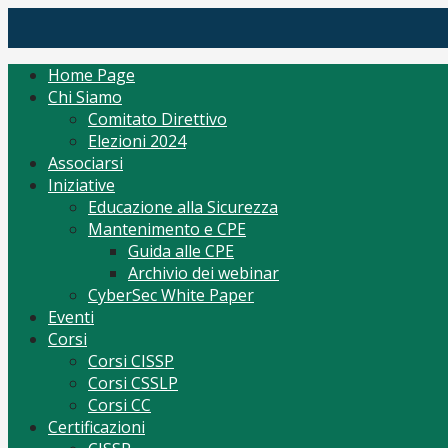
Skip
(ISC)2 Italy Chapter
Tutto per CISSP Corsi Orientamento mantenimento
to
content
Home Page
Chi Siamo
Comitato Direttivo
Elezioni 2024
Associarsi
Iniziative
Educazione alla Sicurezza
Mantenimento e CPE
Guida alle CPE
Archivio dei webinar
CyberSec White Paper
Eventi
Corsi
Corsi CISSP
Corsi CSSLP
Corsi CC
Certificazioni