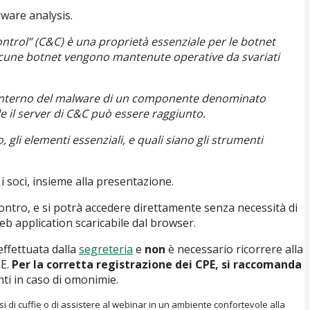
ware analysis.
trol” (C&C) è una proprietà essenziale per le botnet
 alcune botnet vengono mantenute operative da svariati
ll’interno del malware di un componente denominato
 il server di C&C può essere raggiunto.
li elementi essenziali, e quali siano gli strumenti
i soci, insieme alla presentazione.
incontro, e si potrà accedere direttamente senza necessità di
eb application scaricabile dal browser.
 effettuata dalla
segreteria
e
non
è necessario ricorrere alla
PE.
Per la corretta registrazione dei CPE, si raccomanda
enti in caso di omonimie.
 di cuffie o di assistere al webinar in un ambiente confortevole alla