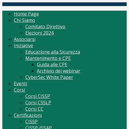
Skip
(ISC)2 Italy Chapter
Tutto per CISSP Corsi Orientamento mantenimento
to
Home Page
content
Chi Siamo
Comitato Direttivo
Elezioni 2024
Associarsi
Iniziative
Educazione alla Sicurezza
Mantenimento e CPE
Guida alle CPE
Archivio dei webinar
CyberSec White Paper
Eventi
Corsi
Corsi CISSP
Corsi CSSLP
Corsi CC
Certificazioni
CISSP
CISSP-ISSAP