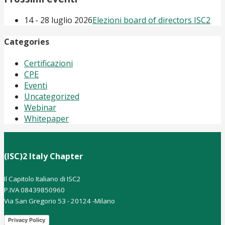
14 - 28 luglio 2026
Elezioni board of directors ISC2
Categories
Certificazioni
CPE
Eventi
Uncategorized
Webinar
Whitepaper
(ISC)2 Italy Chapter
Il Capitolo Italiano di ISC2
P.IVA 08439850960
Via San Gregorio 53 - 20124 -Milano
Privacy Policy