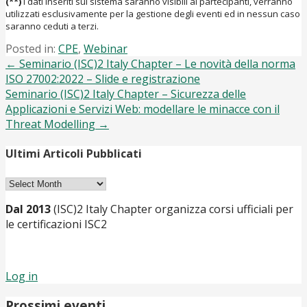
(**)
I dati inseriti sul sistema saranno visibili ai partecipanti, verranno
utilizzati esclusivamente per la gestione degli eventi ed in nessun caso
saranno ceduti a terzi.
Posted in:
CPE
,
Webinar
Post
← Seminario (ISC)2 Italy Chapter – Le novità della norma
ISO 27002:2022 – Slide e registrazione
navigation
Seminario (ISC)2 Italy Chapter – Sicurezza delle
Applicazioni e Servizi Web: modellare le minacce con il
Threat Modelling →
Ultimi Articoli Pubblicati
Ultimi
Articoli
Dal 2013
(ISC)2 Italy Chapter organizza corsi ufficiali per
Pubblicati
le certificazioni ISC2
Log in
Prossimi eventi