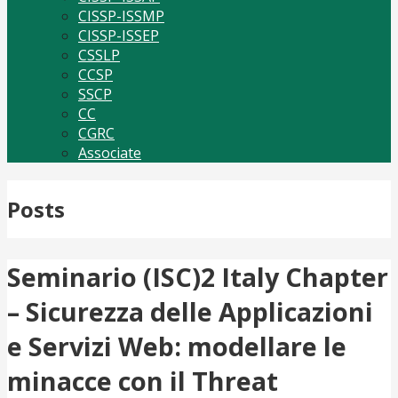
CISSP-ISSMP
CISSP-ISSEP
CSSLP
CCSP
SSCP
CC
CGRC
Associate
Posts
Seminario (ISC)2 Italy Chapter
– Sicurezza delle Applicazioni
e Servizi Web: modellare le
minacce con il Threat