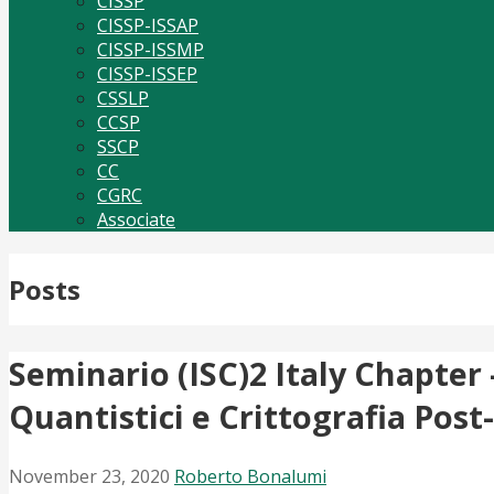
CISSP
CISSP-ISSAP
CISSP-ISSMP
CISSP-ISSEP
CSSLP
CCSP
SSCP
CC
CGRC
Associate
Posts
Seminario (ISC)2 Italy Chapter
Quantistici e Crittografia Pos
November 23, 2020
Roberto Bonalumi