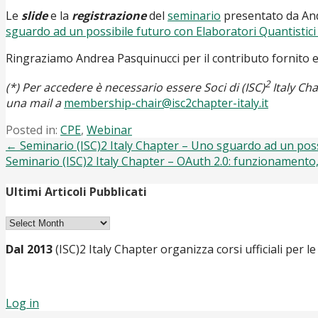
Le
slide
e la
registrazione
del
seminario
presentato da Andr
sguardo ad un possibile futuro con Elaboratori Quantistic
Ringraziamo Andrea Pasquinucci per il contributo fornito e 
2
(*) Per accedere è necessario essere Soci di (ISC)
Italy Ch
una mail a
membership-chair@isc2chapter-italy.it
Posted in:
CPE
,
Webinar
Post
← Seminario (ISC)2 Italy Chapter – Uno sguardo ad un poss
Seminario (ISC)2 Italy Chapter – OAuth 2.0: funzionamento,
navigation
Ultimi Articoli Pubblicati
Ultimi
Articoli
Dal 2013
(ISC)2 Italy Chapter organizza corsi ufficiali per le
Pubblicati
Log in