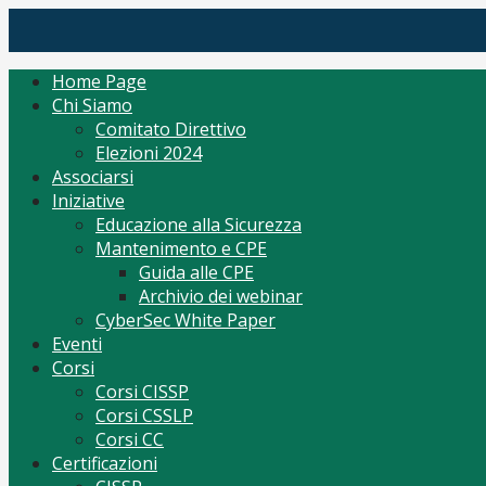
Skip
(ISC)2 Italy Chapter
Tutto per CISSP Corsi Orientamento mantenimento
to
content
Home Page
Chi Siamo
Comitato Direttivo
Elezioni 2024
Associarsi
Iniziative
Educazione alla Sicurezza
Mantenimento e CPE
Guida alle CPE
Archivio dei webinar
CyberSec White Paper
Eventi
Corsi
Corsi CISSP
Corsi CSSLP
Corsi CC
Certificazioni