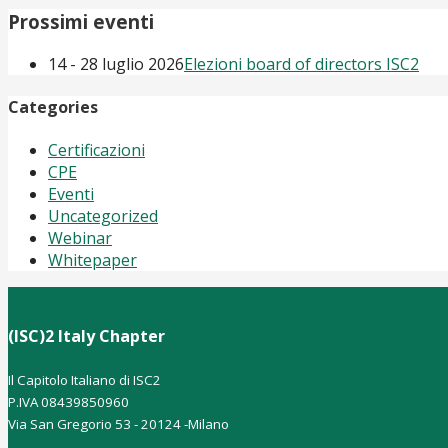
Prossimi eventi
14 - 28 luglio 2026
Elezioni board of directors ISC2
Categories
Certificazioni
CPE
Eventi
Uncategorized
Webinar
Whitepaper
(ISC)2 Italy Chapter
Il Capitolo Italiano di ISC2
P.IVA 08439850960
Via San Gregorio 53 - 20124 -Milano