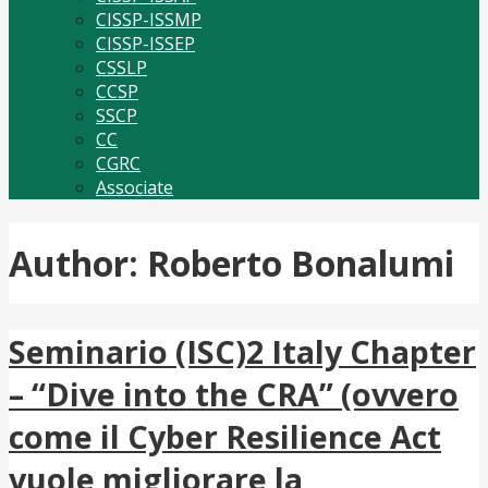
CISSP-ISSMP
CISSP-ISSEP
CSSLP
CCSP
SSCP
CC
CGRC
Associate
Author: Roberto Bonalumi
Seminario (ISC)2 Italy Chapter
– “Dive into the CRA” (ovvero
come il Cyber Resilience Act
vuole migliorare la