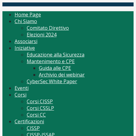
Skip
(ISC)2 Italy Chapter
Tutto per CISSP Corsi Orientamento mantenimento
to
Home Page
content
Chi Siamo
Comitato Direttivo
Elezioni 2024
Associarsi
Iniziative
Educazione alla Sicurezza
Mantenimento e CPE
Guida alle CPE
Archivio dei webinar
CyberSec White Paper
Eventi
Corsi
Corsi CISSP
Corsi CSSLP
Corsi CC
Certificazioni
CISSP
CISSP-ISSAP