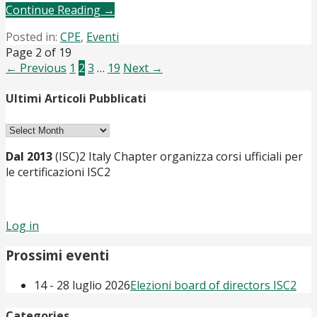
Continue Reading →
Posted in:
CPE
,
Eventi
Post
Page 2 of 19
← Previous
1
2
3
…
19
Next →
navigation
Ultimi Articoli Pubblicati
Ultimi
Articoli
Dal 2013
(ISC)2 Italy Chapter organizza corsi ufficiali per
Pubblicati
le certificazioni ISC2
Log in
Prossimi eventi
14 - 28 luglio 2026
Elezioni board of directors ISC2
Categories