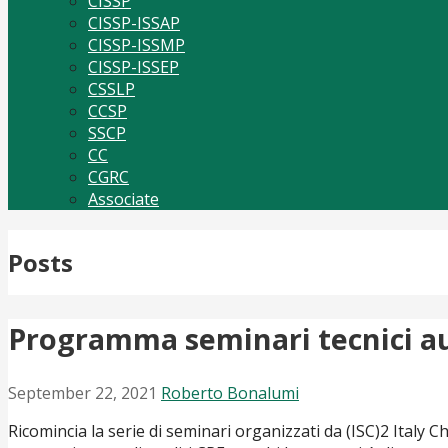
CISSP
CISSP-ISSAP
CISSP-ISSMP
CISSP-ISSEP
CSSLP
CCSP
SSCP
CC
CGRC
Associate
Posts
Programma seminari tecnici a
September 22, 2021
Roberto Bonalumi
Ricomincia la serie di seminari organizzati da (ISC)2 Italy Ch