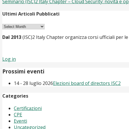
Seminario (ISC)2 Italy Chapter – Cloud Security: novità e o
navigation
Ultimi Articoli Pubblicati
Ultimi
Articoli
Dal 2013
(ISC)2 Italy Chapter organizza corsi ufficiali per le
Pubblicati
Log in
Prossimi eventi
14 - 28 luglio 2026
Elezioni board of directors ISC2
Categories
Certificazioni
CPE
Eventi
Uncategorized