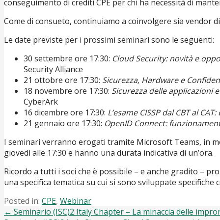
conseguimento di crediti CPE per chi ha necessità di mantene
Come di consueto, continuiamo a coinvolgere sia vendor di s
Le date previste per i prossimi seminari sono le seguenti:
30 settembre ore 17:30:
Cloud Security: novità e oppo
Security Alliance
21 ottobre ore 17:30:
Sicurezza, Hardware e Confiden
18 novembre ore 17:30:
Sicurezza delle applicazioni e
CyberArk
16 dicembre ore 17:30:
L’esame CISSP dal CBT al CAT:
21 gennaio ore 17:30:
OpenID Connect: funzionamento,
I seminari verranno erogati tramite Microsoft Teams, in mo
giovedì alle 17:30 e hanno una durata indicativa di un’ora.
Ricordo a tutti i soci che è possibile – e anche gradito – 
una specifica tematica su cui si sono sviluppate specifiche
Posted in:
CPE
,
Webinar
Post
← Seminario (ISC)2 Italy Chapter – La minaccia delle impronte