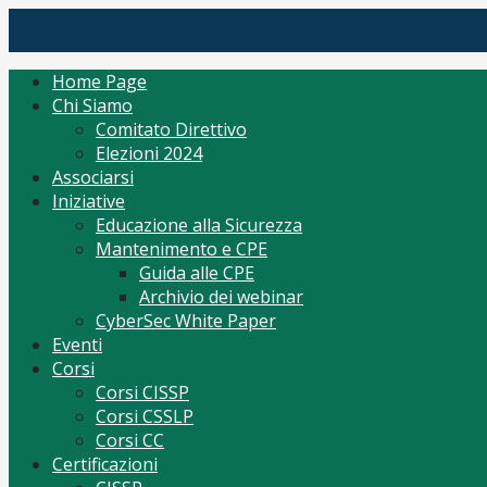
Skip
(ISC)2 Italy Chapter
Tutto per CISSP Corsi Orientamento mantenimento
to
content
Home Page
Chi Siamo
Comitato Direttivo
Elezioni 2024
Associarsi
Iniziative
Educazione alla Sicurezza
Mantenimento e CPE
Guida alle CPE
Archivio dei webinar
CyberSec White Paper
Eventi
Corsi
Corsi CISSP
Corsi CSSLP
Corsi CC
Certificazioni