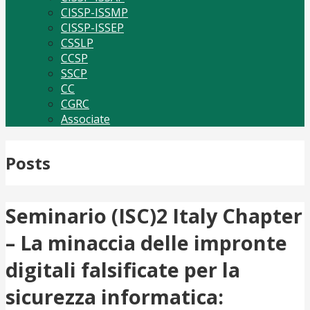
CISSP-ISSMP
CISSP-ISSEP
CSSLP
CCSP
SSCP
CC
CGRC
Associate
Posts
Seminario (ISC)2 Italy Chapter
– La minaccia delle impronte
digitali falsificate per la
sicurezza informatica: