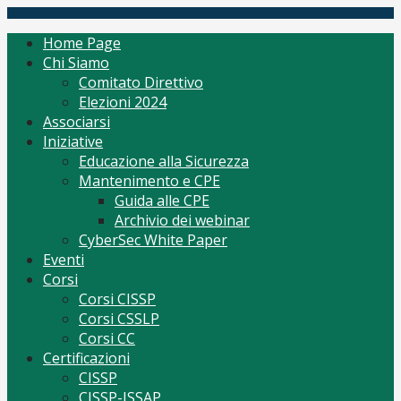
Skip
(ISC)2 Italy Chapter
Tutto per CISSP Corsi Orientamento mantenimento
to
Home Page
content
Chi Siamo
Comitato Direttivo
Elezioni 2024
Associarsi
Iniziative
Educazione alla Sicurezza
Mantenimento e CPE
Guida alle CPE
Archivio dei webinar
CyberSec White Paper
Eventi
Corsi
Corsi CISSP
Corsi CSSLP
Corsi CC
Certificazioni
CISSP
CISSP-ISSAP