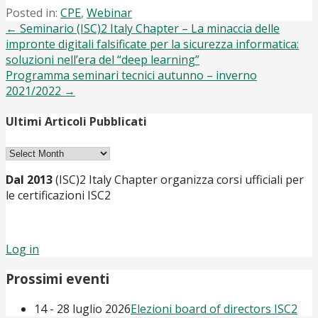
Posted in:
CPE
,
Webinar
Post
← Seminario (ISC)2 Italy Chapter – La minaccia delle
impronte digitali falsificate per la sicurezza informatica:
navigation
soluzioni nell’era del “deep learning”
Programma seminari tecnici autunno – inverno
2021/2022 →
Ultimi Articoli Pubblicati
Ultimi
Articoli
Dal 2013
(ISC)2 Italy Chapter organizza corsi ufficiali per
Pubblicati
le certificazioni ISC2
Log in
Prossimi eventi
14 - 28 luglio 2026
Elezioni board of directors ISC2