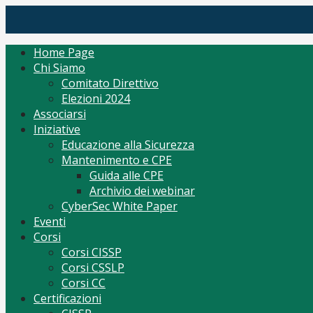
Skip
(ISC)2 Italy Chapter
Tutto per CISSP Corsi Orientamento mantenimento
to
content
Home Page
Chi Siamo
Comitato Direttivo
Elezioni 2024
Associarsi
Iniziative
Educazione alla Sicurezza
Mantenimento e CPE
Guida alle CPE
Archivio dei webinar
CyberSec White Paper
Eventi
Corsi
Corsi CISSP
Corsi CSSLP
Corsi CC
Certificazioni