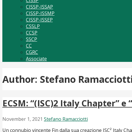
CISSP
CISSP-ISSAP
CISSP-ISSMP
CISSP-ISSEP
CSSLP
CCSP
SSCP
CC
CGRC
Associate
Author: Stefano Ramacciott
ECSM: “(ISC)2 Italy Chapter” e
November 1, 2021
Stefano Ramacciotti
Un connubio vincente Fin dalla sua creazione ISC² Italy Cha